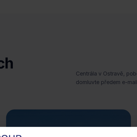
ch
Centrála v Ostravě, pob
domluvte předem e-mail