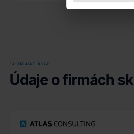
FAKTURAČNÍ ÚDAJE
Údaje o firmách s