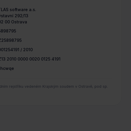
LAS software a.s.
stavní 292/13
02 00 Ostrava
5898795
Z25898795
01254191 / 2010
Z13 2010 0000 0020 0125 4191
ghcwqe
ním rejstříku vedeném Krajským soudem v Ostravě, pod sp.