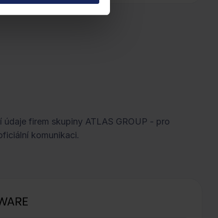
ční údaje firem skupiny ATLAS GROUP - pro
ficiální komunikaci.