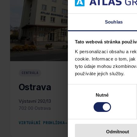
Souhlas
Tato webová stránka použív
K personalizaci obsahu a re
cookie. Informace o tom, jak
tyto údaje mohou zkombinovat
používáte jejich služby.
CENTRÁLA
Ostrava
Výběr
Nutné
souhlasu
Výstavní 292/13
702 00 Ostrava
VIRTUÁLNÍ PROHLÍDKA
→
Odmítnout