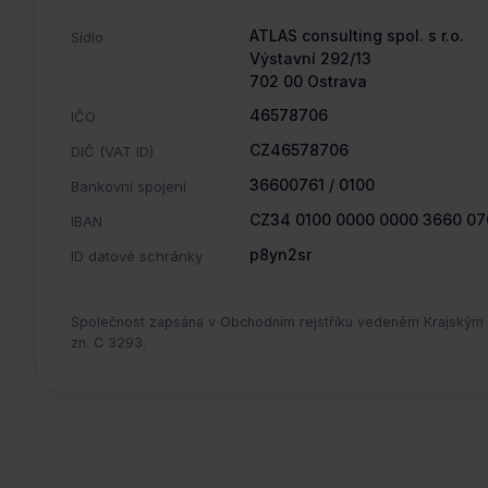
ATLAS consulting spol. s r.o.
Sídlo
Výstavní 292/13
702 00 Ostrava
46578706
IČO
CZ46578706
DIČ (VAT ID)
36600761 / 0100
Bankovní spojení
CZ34 0100 0000 0000 3660 07
IBAN
p8yn2sr
ID datové schránky
Společnost zapsána v Obchodním rejstříku vedeném Krajským 
zn.
C 3293
.