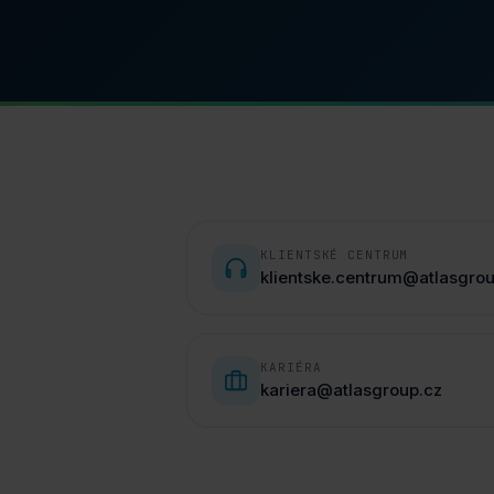
KLIENTSKÉ CENTRUM
.
klientske.centrum@atlasgro
KARIÉRA
kariera@atlasgroup.cz