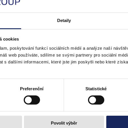
Detaily
á cookies
klam, poskytování funkcí sociálních médií a analýze naší návšt
 náš web používáte, sdílíme se svými partnery pro sociální média
 s dalšími informacemi, které jste jim poskytli nebo které získa
POBOČKA
Praha
Preferenční
Statistické
V Parku 2335/20
148 00 Praha 4
VIRTUÁLNÍ PROHLÍDKA
→
Povolit výběr