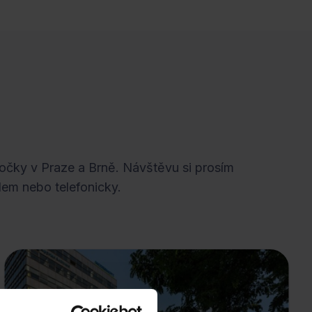
očky v Praze a Brně. Návštěvu si prosím
em nebo telefonicky.