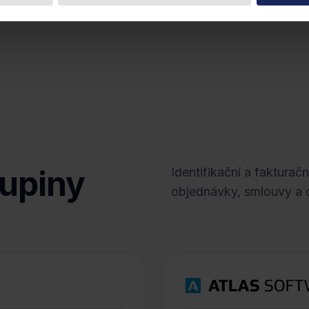
kupiny
Identifikační a faktura
objednávky, smlouvy a o