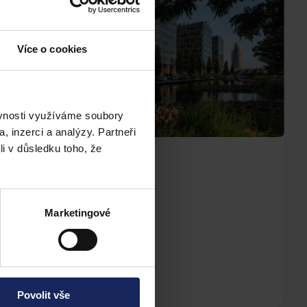
Více o cookies
ěvnosti využíváme soubory
, inzerci a analýzy. Partneři
li v důsledku toho, že
POBOČKA
Brno
Marketingové
Holandská 2
639 00 Brno
VIRTUÁLNÍ PROHLÍDKA
→
Povolit vše