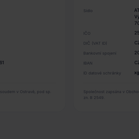
AT
Sídlo
Vý
7
2
IČO
C
DIČ (VAT ID)
20
Bankovní spojení
61
C
IBAN
x
ID datové schránky
soudem v Ostravě, pod sp.
Společnost zapsána v Obchod
zn.
B 2549
.