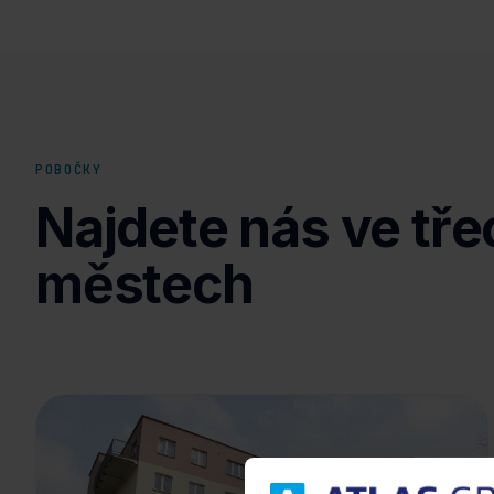
POBOČKY
Najdete nás ve tře
městech